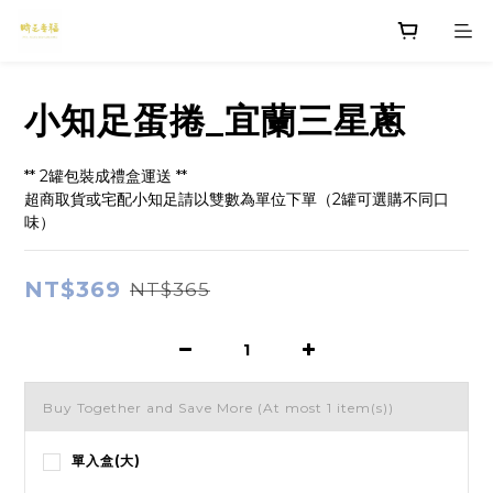
小知足蛋捲_宜蘭三星蔥
** 2罐包裝成禮盒運送 ** 
超商取貨或宅配小知足請以雙數為單位下單（2罐可選購不同口
味）
NT$369
NT$365
Buy Together and Save More
(At most 1 item(s))
單入盒(大)