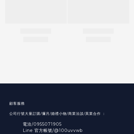
顧客服務
公司行號大量訂購/彌月/婚禮小物/商業洽談/異業合作 ：
電洽/0955071905
Line 官方帳號/@100uvvwb